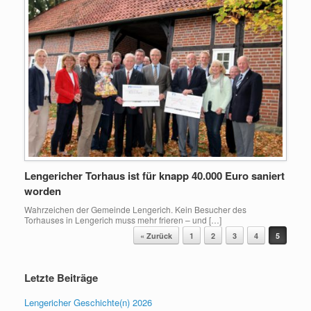
Lengericher Torhaus ist für knapp 40.000 Euro saniert
worden
Wahrzeichen der Gemeinde Lengerich. Kein Besucher des
Torhauses in Lengerich muss mehr frieren – und […]
Beitragsnavigation
« Zurück
1
2
3
4
5
Letzte Beiträge
Lengericher Geschichte(n) 2026