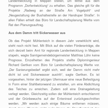
Landentwicklung in Meppen stellen, um Mittel aus dem
Programm „Dorfentwicklung“ zu erhalten. Das gleiche gilt für die
Projekte „Radweg an der Straße Am Vogelpohl“ und
„Neugestaltung der Bushaltestelle an der Handruper Straße“. In
allen Fällen erhielt das Büro für Landschaftsplanung Werlte vom
Rat den Planungsauftrag.
Aus dem Damm tritt Sickerwasser aus
Ob das Projekt Mühlenteich in diesem Jahr verwirklicht wird,
steht noch nicht fest. Mit Blick auf die vielen Förderanträge, die
sich derzeit beim Amt für regionale Landentwicklung in Meppen
stapeln, wagte Samtgemeindebürgermeister Matthias Lühn keine
Prognose. Einzelheiten des Projekts stellte Diplomingenieur
Richard Gertken vom Büro für Landschaftsplanung Werlte vor.
„Der Sanierungsbedarf ergibt sich, weil der Damm nicht mehr
dicht ist und Sickerwasser austritt“, sagte Gertken. Es ist
vorgesehen, hinter der jetzigen Ufermauer eine neue Befestigung
in Form einer Stahlbetonwand zu erstellen, um eine Abdichtung
des Teiches zu erreichen. Zudem soll eine Drainageleitung
verlegt werden. Gleichzeitig sollen der Mühlenteich entschlammt
und der Grünbewuchs auf der Enteninsel zurückgeschnitten
werden. „Wir werden auch einige Bäume entfernen müssen,