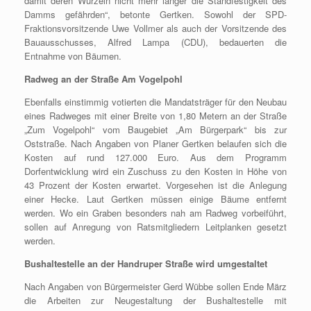
damit deren Wurzeln nicht mehr länger die Standfestigkeit des
Damms gefährden“, betonte Gertken. Sowohl der SPD-
Fraktionsvorsitzende Uwe Vollmer als auch der Vorsitzende des
Bauausschusses, Alfred Lampa (CDU), bedauerten die
Entnahme von Bäumen.
Radweg an der Straße Am Vogelpohl
Ebenfalls einstimmig votierten die Mandatsträger für den Neubau
eines Radweges mit einer Breite von 1,80 Metern an der Straße
„Zum Vogelpohl“ vom Baugebiet „Am Bürgerpark“ bis zur
Oststraße. Nach Angaben von Planer Gertken belaufen sich die
Kosten auf rund 127.000 Euro. Aus dem Programm
Dorfentwicklung wird ein Zuschuss zu den Kosten in Höhe von
43 Prozent der Kosten erwartet. Vorgesehen ist die Anlegung
einer Hecke. Laut Gertken müssen einige Bäume entfernt
werden. Wo ein Graben besonders nah am Radweg vorbeiführt,
sollen auf Anregung von Ratsmitgliedern Leitplanken gesetzt
werden.
Bushaltestelle an der Handruper Straße wird umgestaltet
Nach Angaben von Bürgermeister Gerd Wübbe sollen Ende März
die Arbeiten zur Neugestaltung der Bushaltestelle mit