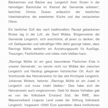
Bäckerinnen und Bäcker aus Lengerich ihren Stuten in der
heimeligen Backstube im Kleinod der Gemeinde anbieten“,
berichtet Christa Duisen anlässlich der feierlichen
Inbetriebnahme der erweiterten Küche und des restaurierten
Ofens.
Ein herrlicher Duft des nach traditionellem Rezept gebackenen
Brotes lag in der Luft, als Gerd Wübbe, Bürgermeister der
Gemeinde Lengerich, sich anschickte, all jenen zu danken, die
mit Geldspenden und tatkräftiger Hilfe dafür gesorgt haben, dass
Ramings Mühle weiterhin ein Anziehungspunkt für Ausflüge,
Trauungen, Festlichkeiten und vieles mehr bleiben kann.
„Ramings Mühle ist ein ganz besonderes Fleckchen Erde in
unserer Gemeinde“, so nannte nicht nur Wübbe den zwischen
Lengerich und Handrup gelegenen historischen Ort. Auch der
Vorsitzende des Heimatvereins für das alte Kirchspiel Lengerich,
Johannes Wolters, betonte: „Ramings Mühle ist ein Juwel in
Lengerich und muss intakt bleiben.“ Dies habe sich der
Heimatverein auch vorgenommen. Geld für dieses Vorhaben gab
es von der Volksbank Emsland Süd, der RWE, dem
Wasserverband Lingener Land sowie der Stiftung Volksbank
Lengerich. Insgesamt 12000 Euro spendeten diese Institutionen