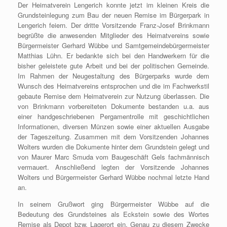
Der Heimatverein Lengerich konnte jetzt im kleinen Kreis die
Grundsteinlegung zum Bau der neuen Remise im Bürgerpark in
Lengerich feiern. Der dritte Vorsitzende Franz-Josef Brinkmann
begrüßte die anwesenden Mitglieder des Heimatvereins sowie
Bürgermeister Gerhard Wübbe und Samtgemeindebürgermeister
Matthias Lühn. Er bedankte sich bei den Handwerkern für die
bisher geleistete gute Arbeit und bei der politischen Gemeinde.
Im Rahmen der Neugestaltung des Bürgerparks wurde dem
Wunsch des Heimatvereins entsprochen und die im Fachwerkstil
gebaute Remise dem Heimatverein zur Nutzung überlassen. Die
von Brinkmann vorbereiteten Dokumente bestanden u.a. aus
einer handgeschriebenen Pergamentrolle mit geschichtlichen
Informationen, diversen Münzen sowie einer aktuellen Ausgabe
der Tageszeitung. Zusammen mit dem Vorsitzenden Johannes
Wolters wurden die Dokumente hinter dem Grundstein gelegt und
von Maurer Marc Smuda vom Baugeschäft Gels fachmännisch
vermauert. Anschließend legten der Vorsitzende Johannes
Wolters und Bürgermeister Gerhard Wübbe nochmal letzte Hand
an.
In seinem Grußwort ging Bürgermeister Wübbe auf die
Bedeutung des Grundsteines als Eckstein sowie des Wortes
Remise als Depot bzw. Lagerort ein. Genau zu diesem Zwecke