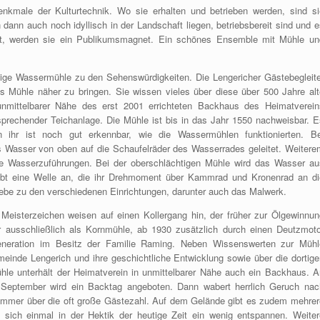
nkmale der Kulturtechnik. Wo sie erhalten und betrieben werden, sind si
ann auch noch idyllisch in der Landschaft liegen, betriebsbereit sind und e
bt, werden sie ein Publikumsmagnet. Ein schönes Ensemble mit Mühle un
htige Wassermühle zu den Sehenswürdigkeiten. Die Lengericher Gästebegleite
s Mühle näher zu bringen. Sie wissen vieles über diese über 500 Jahre alt
nmittelbarer Nähe des erst 2001 errichteten Backhaus des Heimatverein
tsprechender Teichanlage. Die Mühle ist bis in das Jahr 1550 nachweisbar. E
 ihr ist noch gut erkennbar, wie die Wassermühlen funktionierten. Be
 Wasser von oben auf die Schaufelräder des Wasserrades geleitet. Weitere
ge Wasserzuführungen. Bei der oberschlächtigen Mühle wird das Wasser au
eibt eine Welle an, die ihr Drehmoment über Kammrad und Kronenrad an di
riebe zu den verschiedenen Einrichtungen, darunter auch das Malwerk.
Meisterzeichen weisen auf einen Kollergang hin, der früher zur Ölgewinnun
 ausschließlich als Kornmühle, ab 1930 zusätzlich durch einen Deutzmoto
Generation im Besitz der Familie Raming. Neben Wissenswerten zur Mühl
meinde Lengerich und ihre geschichtliche Entwicklung sowie über die dortige
hle unterhält der Heimatverein in unmittelbarer Nähe auch ein Backhaus. A
September wird ein Backtag angeboten. Dann wabert herrlich Geruch nac
 immer über die oft große Gästezahl. Auf dem Gelände gibt es zudem mehrer
sich einmal in der Hektik der heutige Zeit ein wenig entspannen. Weiter