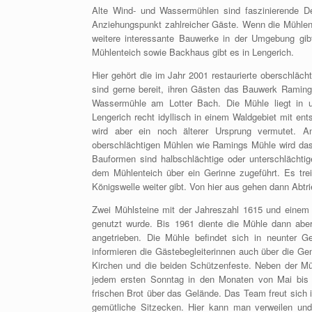
Alte Wind- und Wassermühlen sind faszinierende De
Anziehungspunkt zahlreicher Gäste. Wenn die Mühlen d
weitere interessante Bauwerke in der Umgebung gi
Mühlenteich sowie Backhaus gibt es in Lengerich.
Hier gehört die im Jahr 2001 restaurierte oberschläc
sind gerne bereit, ihren Gästen das Bauwerk Raming
Wassermühle am Lotter Bach. Die Mühle liegt in u
Lengerich recht idyllisch in einem Waldgebiet mit en
wird aber ein noch älterer Ursprung vermutet. An
oberschlächtigen Mühlen wie Ramings Mühle wird das
Bauformen sind halbschlächtige oder unterschlächti
dem Mühlenteich über ein Gerinne zugeführt. Es tr
Königswelle weiter gibt. Von hier aus gehen dann Abt
Zwei Mühlsteine mit der Jahreszahl 1615 und einem 
genutzt wurde. Bis 1961 diente die Mühle dann aber
angetrieben. Die Mühle befindet sich in neunter 
informieren die Gästebegleiterinnen auch über die Ge
Kirchen und die beiden Schützenfeste. Neben der Mü
jedem ersten Sonntag in den Monaten von Mai bis 
frischen Brot über das Gelände. Das Team freut sich
gemütliche Sitzecken. Hier kann man verweilen und 