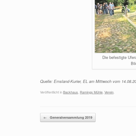
Die befestigte Ufer
Bi
Quelle: Emsland-Kurier, EL am Mittwoch vom 14.08.20
Veröffentlicht in
Backhaus
,
Ramings Mühle
,
Verein
.
Beitragsnavigation
←
Generalversammlung 2019